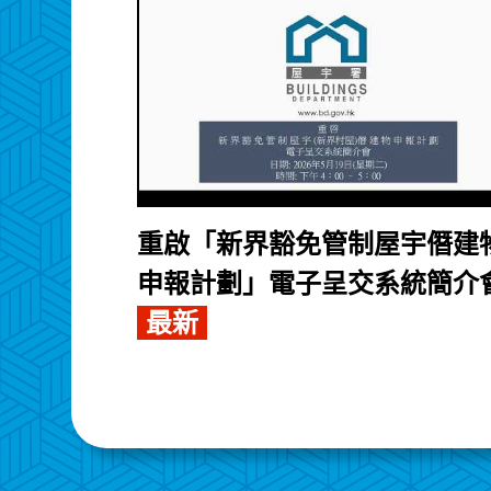
重啟「新界豁免管制屋宇僭建
申報計劃」電子呈交系統簡介
最新