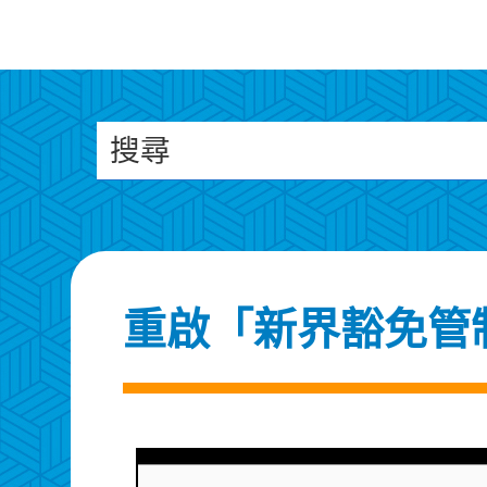
搜尋
重啟「新界豁免管