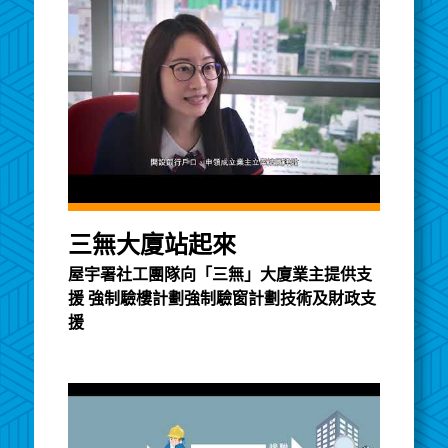
三無大廈站起來
屋宇署社工團隊向「三無」大廈業主提供支
援 強制驗樓計劃強制驗窗計劃技術及財政支
援