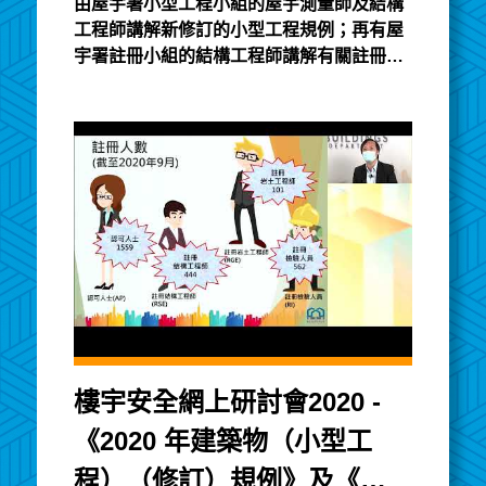
由屋宇署小型工程小組的屋宇測量師及結構
築物條例》註冊制度簡介
工程師講解新修訂的小型工程規例；再有屋
（一）
宇署註冊小組的結構工程師講解有關註冊制
度，建築專業人士、承建商及合資格人士的
職責及有關法例對他們的要求，以及現行的
監管機制。小型工程講義註冊講義
樓宇安全網上研討會2020 -
《2020 年建築物（小型工
程）（修訂）規例》及《建