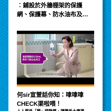
︰鋪設於外牆棚架的保護
網、保護幕、防水油布及塑
膠帆布的阻燃效能及大廈維
修工程講座
何sir宣萱話你知：嗱嗱嗱
CHECK渠啦喂！