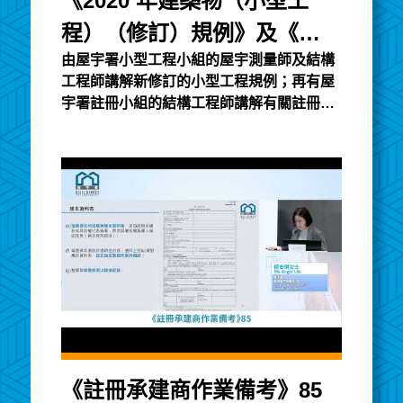
《2020 年建築物（小型工
程）（修訂）規例》及《建
由屋宇署小型工程小組的屋宇測量師及結構
築物條例》註冊制度簡介
工程師講解新修訂的小型工程規例；再有屋
（四）
宇署註冊小組的結構工程師講解有關註冊制
度，建築專業人士、承建商及合資格人士的
職責及有關法例對他們的要求，以及現行的
監管機制。小型工程講義註冊講義
《註冊承建商作業備考》85