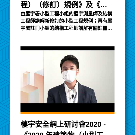
程）（修訂）規例》及《建
由屋宇署小型工程小組的屋宇測量師及結構
築物條例》註冊制度簡介
工程師講解新修訂的小型工程規例；再有屋
（二）
宇署註冊小組的結構工程師講解有關註冊制
度，建築專業人士、承建商及合資格人士的
職責及有關法例對他們的要求，以及現行的
監管機制。小型工程講義註冊講義
樓宇安全網上研討會2020 -