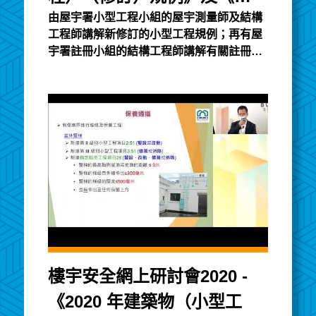
由屋宇署小型工程小組的屋宇測量師及結構
築物條例》註冊制度簡介
工程師講解新修訂的小型工程規例；再有屋
（三）
宇署註冊小組的結構工程師講解有關註冊制
度，建築專業人士、承建商及合資格人士的
職責及有關法例對他們的要求，以及現行的
監管機制。小型工程講義註冊講義
樓宇安全網上研討會2020 -
《2020 年建築物（小型工