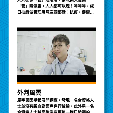
人人都係「管」理階層，講嘅係大廈渠
「管」嘅健康，人人都可以理！嗱嗱嗱，成
日拍戲做管理層嘅宣萱都話：抗疫，健康最
緊要。咁點做先啱？即刻去片！測量師何鉅
業何Sir教大家，眼觀鼻聞，正確CHECK排
水渠管嘅4個要點。發現有問題記得搵合資
格承建商維修，預防臭氣同病毒由渠管入
屋！抄齊筆記就Take Action啦，#標丁 提提
大家：嗱嗱嗱，CHECK渠啦喂！
外判風雲
屋宇署因舉報展開調查，發現一名合資格人
士並沒有親自對窗戶進行檢驗，此外另一名
合資格人士驗窗後沒有更換一塊已破裂的玻