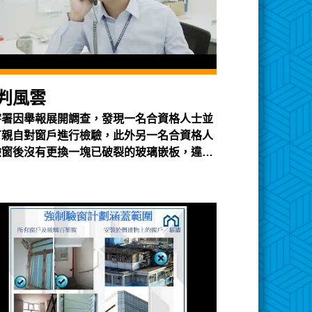
判風雲
宇署因舉報展開調查，發現一名合資格人士並
有親自對窗戶進行檢驗，此外另一名合資格人
驗窗後沒有更換一塊已破裂的玻璃嵌板，違反
建築物條例》的規定，屋宇署因此作出檢控。