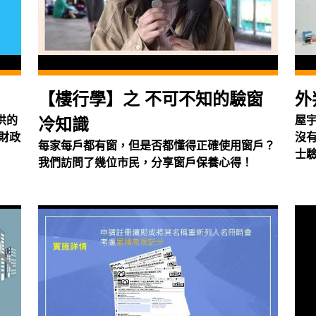
【樓行學】之 不可不知的驗窗
外
供的
屋
冷知識
財政
沒
每家每戶都有窗，但是否都懂得正確使用窗戶？
士
我們訪問了幾位市民，分享窗戶保養心得！
《