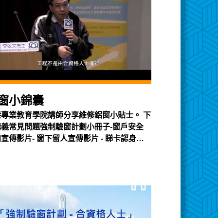
窗小錦囊
港專業教育學院講師分享維修鋁窗小貼士。 下
講義常見問題強制驗窗計劃小冊子-窗戶安全
宣傳影片- 窗下留人宣傳影片 - 睇卡認身分
窗至穩陣