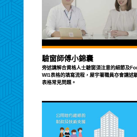
驗窗師傅小錦囊
旁述講解合資格人士驗窗須注意的細節及Fo
WI1表格的填寫流程，屋宇署職員亦會講述
表格常見問題。