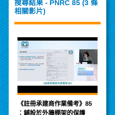
搜尋結果 - PNRC 85 (3 條
相關影片)
《註冊承建商作業備考》85
︰鋪設於外牆棚架的保護