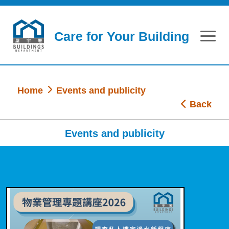
Skip to main content
Care for Your Building
Home
Events and publicity
Back
Events and publicity