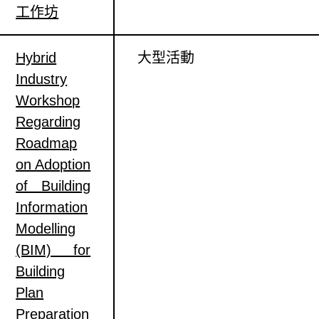
工作坊
Hybrid
大型活動
Industry
Workshop
Regarding
Roadmap
on Adoption
of Building
Information
Modelling
(BIM) for
Building
Plan
Preparation