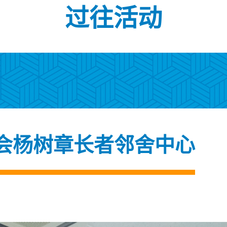
过往活动
会杨树章长者邻舍中心