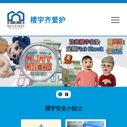
跳到内容
楼宇齐爱护
楼宇安全小贴士