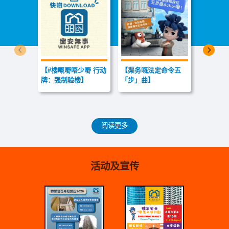
上一个
下一
【#楼嘅嘢唔少嘢 行动
【渠务嘅法定命令五
【我琴晚
牌：强制验楼】
「步」曲】
露台跌左
仲砸亲人
阅读更多
活动及宣传