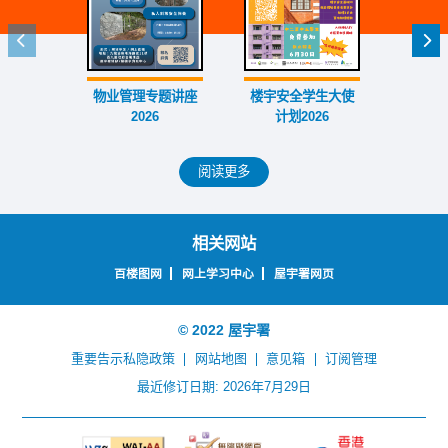
上一个
下
物业管理专题讲座
楼宇安全学生大使
外墙大
2026
计划2026
赛
阅读更多
相关网站
百楼图网
网上学习中心
屋宇署网页
© 2022 屋宇署
重要告示
私隐政策
网站地图
意见箱
订阅管理
最近修订日期: 2026年7月29日