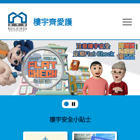
跳到內容
樓宇齊愛護
樓宇安全小貼士