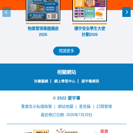
上一個
下
物業管理專題講座
樓宇安全學生大使
外牆大
2026
計劃2026
賽
閱讀更多
相關網站
百樓圖網
網上學習中心
屋宇署網頁
© 2022 屋宇署
重要告示
私隱政策
網站地圖
意見箱
訂閱管理
最近修訂日期: 2026年7月29日