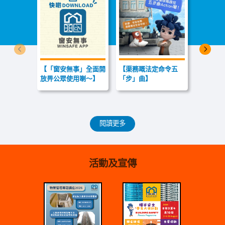
上一個
下一
【「窗安無事」全面開
【渠務嘅法定命令五
【我琴晚
放畀公眾使用喇～】
「步」曲】
露台跌左
仲砸親人
閱讀更多
活動及宣傳