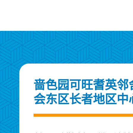
啬色园可旺耆英邻舍
会东区长者地区中