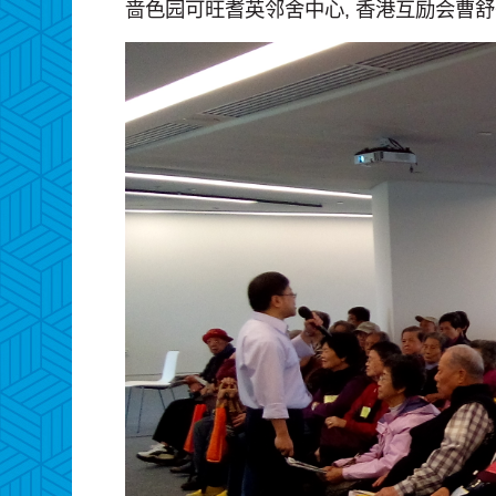
啬色园可旺耆英邻舍中心, 香港互励会曹舒