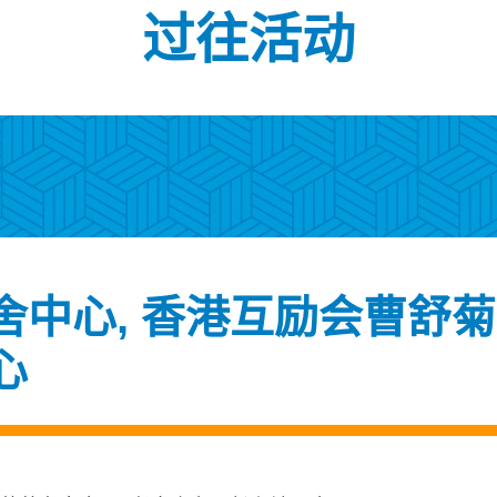
过往活动
中心, 香港互励会曹舒菊
心