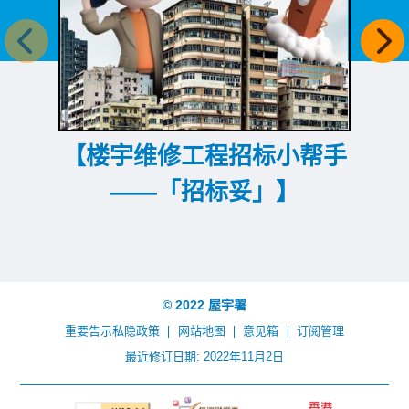
上一个
下
【楼宇维修工程招标小帮手
——「招标妥」】
© 2022 屋宇署
重要告示
私隐政策
网站地图
意见箱
订阅管理
最近修订日期: 2022年11月2日