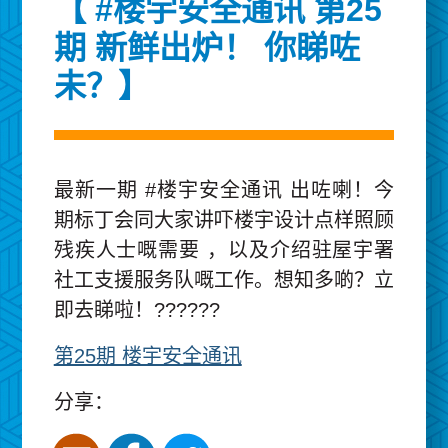
【 #楼宇安全通讯 第25
期 新鲜出炉！ 你睇咗
未？】
最新一期 #楼宇安全通讯 出咗喇！今
期标丁会同大家讲吓楼宇设计点样照顾
残疾人士嘅需要 ，以及介绍驻屋宇署
社工支援服务队嘅工作。想知多啲？立
即去睇啦！??????
第25期 楼宇安全通讯
分享：