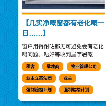
【几实净嘅窗都有老化嘅一
日……】
窗户用得耐咗都无可避免会有老化
嘅问题。唔好等收到屋宇署嘅...
租客
承建商
物业管理公司
业主立案法团
业主
强制验窗计划
强制验楼计划