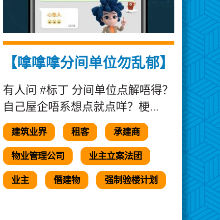
【嗱嗱嗱分间单位勿乱郁】
有人问 #标丁 分间单位点解唔得？
自己屋企唔系想点就点咩？梗...
建筑业界
租客
承建商
物业管理公司
业主立案法团
业主
僭建物
强制验楼计划