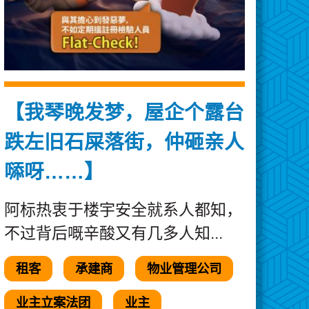
【我琴晚发梦，屋企个露台
跌左旧石屎落街，仲砸亲人
𠻹呀……】
阿标热衷于楼宇安全就系人都知，
不过背后嘅辛酸又有几多人知...
租客
承建商
物业管理公司
业主立案法团
业主