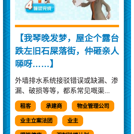
【我琴晚发梦，屋企个露台
跌左旧石屎落街，仲砸亲人
𠻹呀……】
外墙排水系统接驳错误或缺漏、渗
漏、破损等等，都系常见嘅渠...
租客
承建商
物业管理公司
业主立案法团
业主