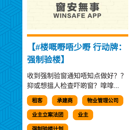
【#楼嘅嘢唔少嘢 行动牌：
强制验楼】
收到强制验窗通知唔知点做好？？
抑或想搵人检查吓啲窗？嗱嗱...
租客
承建商
物业管理公司
业主立案法团
业主
强制验楼计划