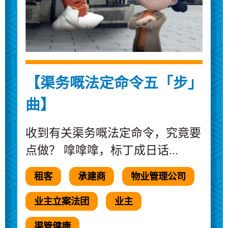
【渠务嘅法定命令五「步」
曲】
收到有关渠务嘅法定命令，究竟要
点做？ 嗱嗱嗱，标丁成日话...
租客
承建商
物业管理公司
业主立案法团
业主
渠管健康