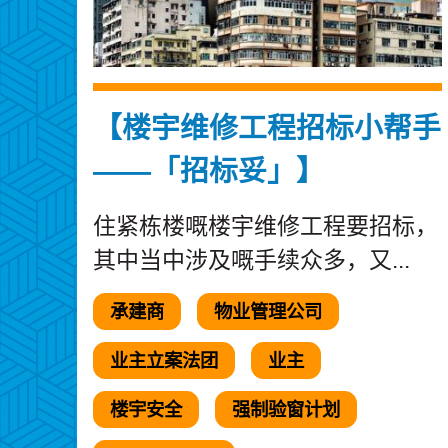
【楼宇维修工程招标小帮手
——「招标妥」】
住紧栋楼嘅楼宇维修工程要招标，
其中当中涉及嘅手续众多，又...
承建商
物业管理公司
业主立案法团
业主
楼宇安全
强制验窗计划