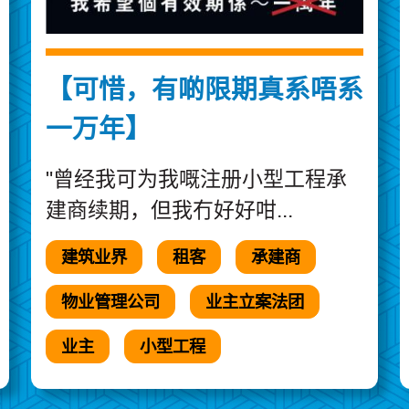
【可惜，有啲限期真系唔系
一万年】
"曾经我可为我嘅注册小型工程承
建商续期，但我冇好好咁...
建筑业界
租客
承建商
物业管理公司
业主立案法团
业主
小型工程