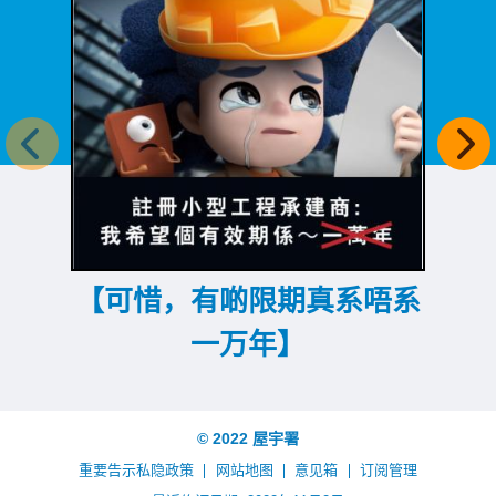
上一个
下
【可惜，有啲限期真系唔系
一万年】
© 2022 屋宇署
重要告示
私隐政策
网站地图
意见箱
订阅管理