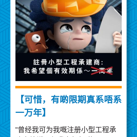
【可惜，有啲限期真系唔系
一万年】
"曾经我可为我嘅注册小型工程承