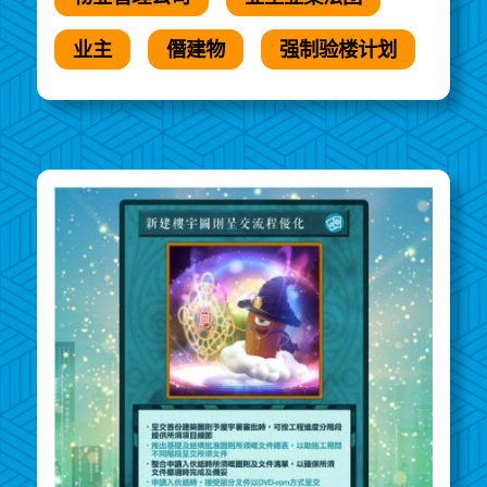
业主
僭建物
强制验楼计划