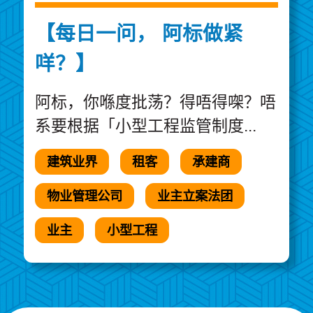
【每日一问， 阿标做紧
咩？】
阿标，你喺度批荡？得唔得㗎？唔
系要根据「小型工程监管制度...
建筑业界
租客
承建商
物业管理公司
业主立案法团
业主
小型工程