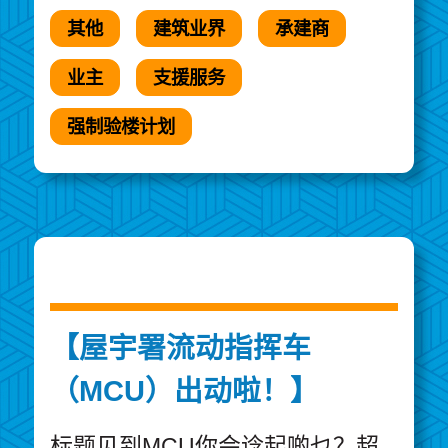
其他
建筑业界
承建商
业主
支援服务
强制验楼计划
【屋宇署流动指挥车
（MCU）出动啦！】
标题见到MCU你会谂起啲乜？超