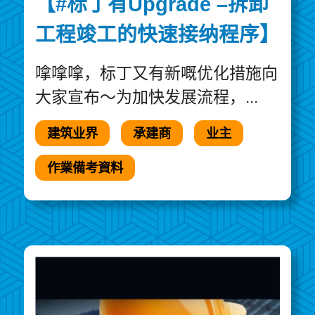
【#标丁有Upgrade –拆卸
工程竣工的快速接纳程序】
嗱嗱嗱，标丁又有新嘅优化措施向
大家宣布～为加快发展流程，...
建筑业界
承建商
业主
作業備考資料