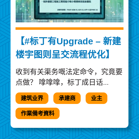
【#标丁有Upgrade – 新建
楼宇图则呈交流程优化】
收到有关渠务嘅法定命令，究竟要
点做？ 嗱嗱嗱，标丁成日话...
建筑业界
承建商
业主
作業備考資料