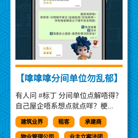
【嗱嗱嗱分间单位勿乱郁】
有人问 #标丁 分间单位点解唔得？
自己屋企唔系想点就点咩？梗...
建筑业界
租客
承建商
物业管理公司
业主立案法团