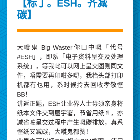
【标丁。ESH。齐减
碳】
大嘥鬼 Big Waster你口中嘅「代号
#ESH」，即系「电子资料呈交及处理
系统」，等我哋可以网上呈交图则同文
件，唔需要再印咁多嘢，我枱头部打印
机都冇乜用，系时候拎去回收孝敬悭
BB！
讲返正题，ESH让业界人士毋须亲身将
纸本文件交到屋宇署，节省用纸📄，亦
减省咗呈交过程中产生嘅碳排放，真系
悭纸又减碳，大嘥鬼都赞！