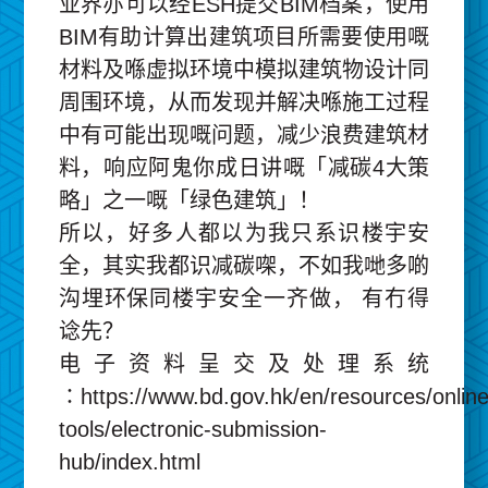
业界亦可以经ESH提交BIM档案，使用
BIM有助计算出建筑项目所需要使用嘅
材料及喺虚拟环境中模拟建筑物设计同
周围环境，从而发现并解决喺施工过程
中有可能出现嘅问题，减少浪费建筑材
料，响应阿鬼你成日讲嘅「减碳4大策
略」之一嘅「绿色建筑」！
所以，好多人都以为我只系识楼宇安
全，其实我都识减碳㗎，不如我哋多啲
沟埋环保同楼宇安全一齐做， 有冇得
谂先？
电子资料呈交及处理系统
∶https://www.bd.gov.hk/en/resources/online
tools/electronic-submission-
hub/index.html