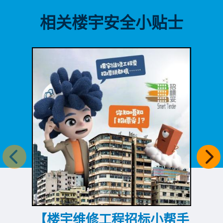
相关楼宇安全小贴士
上一个
下
【楼宇维修工程招标小帮手