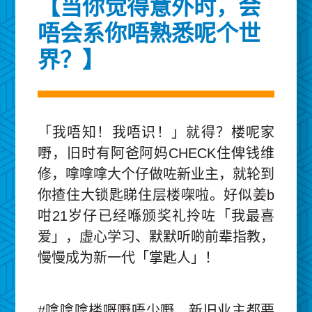
【当你觉得意外时，会
唔会系你唔熟悉呢个世
界？】
「我唔知！我唔识！」就得？楼呢家
嘢，旧时有阿爸阿妈CHECK住俾钱维
修，嗱嗱嗱大个仔做咗新业主，就轮到
你揸住大锁匙睇住层楼㗎啦。好似姜b
咁21岁仔已经喺颁奖礼拎咗「我最喜
爱」，虚心学习、默默听啲前辈指教，
慢慢成为新一代「掌匙人」！
#嗱嗱嗱楼嘅嘢唔少嘢，新旧业主都要