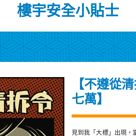
樓宇安全小貼士
【不遵從清
七萬】
見到我「大標」出現，