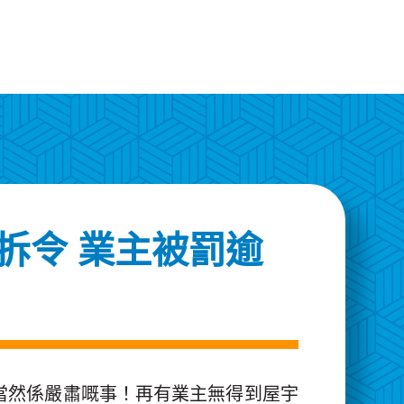
拆令 業主被罰逾
當然係嚴肅嘅事！再有業主無得到屋宇