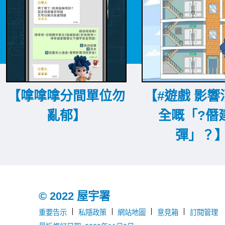
【嗱嗱嗱分間單位勿
【#遊戲 影響
亂郁】
全嘅「?僭
彈」？
© 2022 屋宇署
重要告示
私隱政策
網站地圖
意見箱
訂閱管理