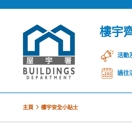
跳到內容
樓宇
活動
過往
主頁
樓宇安全小貼士