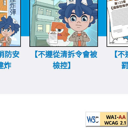
消防安
【不遵從清拆令會被
【不
建炸
檢控】
罰
】