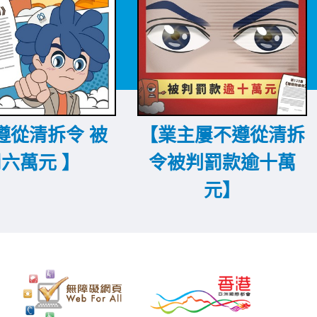
遵從清拆令 被
【業主屢不遵從清拆
六萬元 】
令被判罰款逾十萬
元】